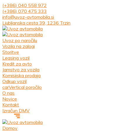
(+386) 040 558 972
(+386) 070 475 333
info@uvoz-avtomobila.si
Ljubljanska cesta 39, 1236 Trzin
Uvoz po naročilu
Vozila na zalogi
Storitve
Leasing vozil
Kredit za avto
Jamstvo za vozila
Komisijska prodaja
Odkup vozil
carVertical poročilo
O nas
Novice
Kontakt
Izračun DMV
Domov