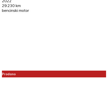
2022
29.230 km
bencinski motor
Prodano