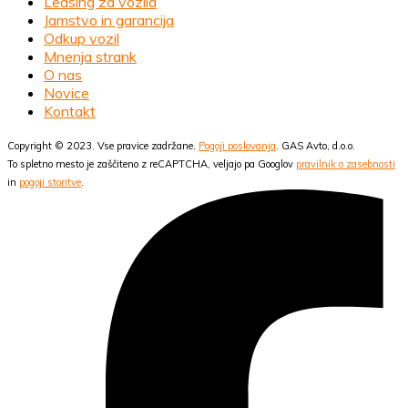
Leasing za vozila
Jamstvo in garancija
Odkup vozil
Mnenja strank
O nas
Novice
Kontakt
Copyright © 2023. Vse pravice zadržane.
Pogoji poslovanja
. GAS Avto, d.o.o.
To spletno mesto je zaščiteno z reCAPTCHA, veljajo pa Googlov
pravilnik o zasebnosti
in
pogoji storitve
.