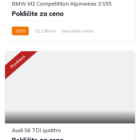
BMW M2 Competititon Alpinweiss 3 S55
Pokličite za ceno
2020
51.138 km
bencinski motor
Prodano
1
Audi S6 TDI quattro