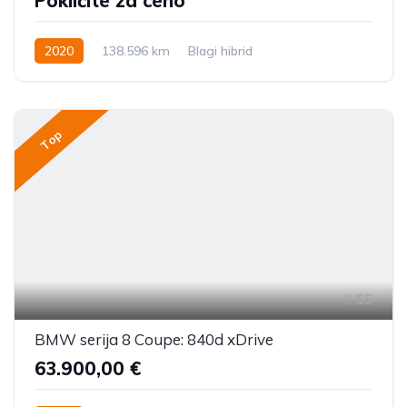
Pokličite za ceno
2020
138.596 km
Blagi hibrid
Top
55
BMW serija 8 Coupe: 840d xDrive
63.900,00 €