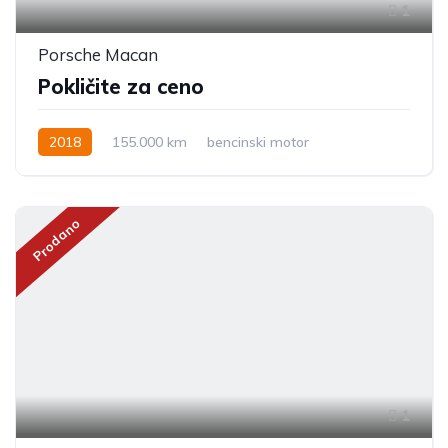
1
Porsche Macan
Pokličite za ceno
2018
155.000 km
bencinski motor
Prodano
1