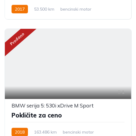
2017
53.500 km
bencinski motor
Prodano
1
BMW serija 5: 530i xDrive M Sport
Pokličite za ceno
2018
163.486 km
bencinski motor