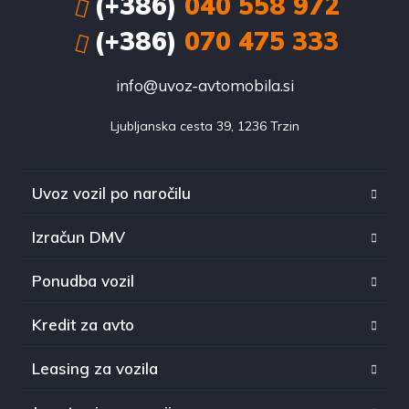
(+386)
040 558 972
(+386)
070 475 333
info@uvoz-avtomobila.si
Ljubljanska cesta 39, 1236 Trzin
Uvoz vozil po naročilu
Izračun DMV
Ponudba vozil
Kredit za avto
Leasing za vozila