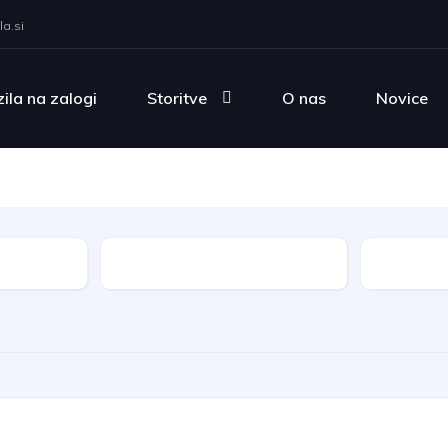
a.si
ila na zalogi
Storitve
O nas
Novice
Gorivo