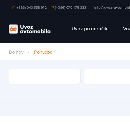
(+386) 040 558 972
(+386) 070 475 333
info@uvoz-avtomobil
Uvoz po naročilu
Voz
Domov
Ponudba
Znamka
Model