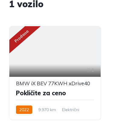
1
vozilo
Prodano
1
BMW iX BEV 77KWH xDrive40
Pokličite za ceno
2022
9.970 km
Električni