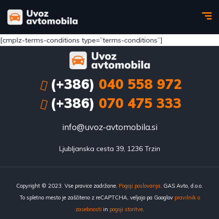
[cmplz-terms-conditions type=”terms-conditions”]
(+386)
040 558 972
(+386)
070 475 333
info@uvoz-avtomobila.si
Ljubljanska cesta 39, 1236 Trzin
Copyright © 2023. Vse pravice zadržane.
Pogoji poslovanja
. GAS Avto, d.o.o.
To spletno mesto je zaščiteno z reCAPTCHA, veljajo pa Googlov
pravilnik o
zasebnosti
in
pogoji storitve
.