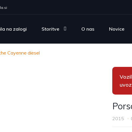
a.si
ila na zalogi
Storitve
O nas
Novice
che Cayenne diesel
Vozi
uvoz
Pors
2015