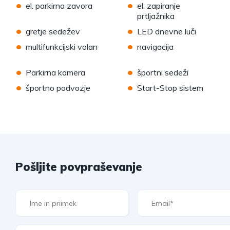
•
•
el. parkirna zavora
el. zapiranje
prtljažnika
•
•
gretje sedežev
LED dnevne luči
•
•
multifunkcijski volan
navigacija
•
•
Parkirna kamera
športni sedeži
•
•
športno podvozje
Start-Stop sistem
Pošljite povpraševanje