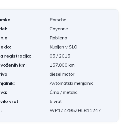
amka:
Porsche
el:
Cayenne
nje:
Rabljeno
eklo:
Kupljen v SLO
a registracija:
05 / 2015
voženih km:
157.000 km
ivo:
diesel motor
jalnik:
Avtomatski menjalnik
va:
Črna / metalic
vilo vrat:
5 vrat
:
WP1ZZZ95ZHLB11247