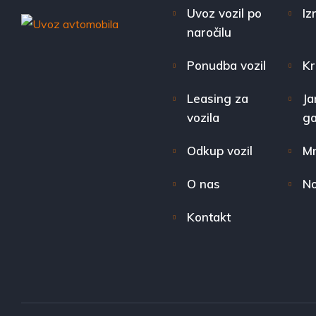
Uvoz vozil po
Iz
naročilu
Ponudba vozil
Kr
Leasing za
Ja
vozila
ga
Odkup vozil
Mn
O nas
No
Kontakt