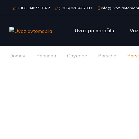
(+386) 040 558 972
(+386) 070 475 333
info@uvoz-avtomobil
Uvoz po naročilu
Voz
Domov
Ponudba
Cayenne
Porsche
Pors