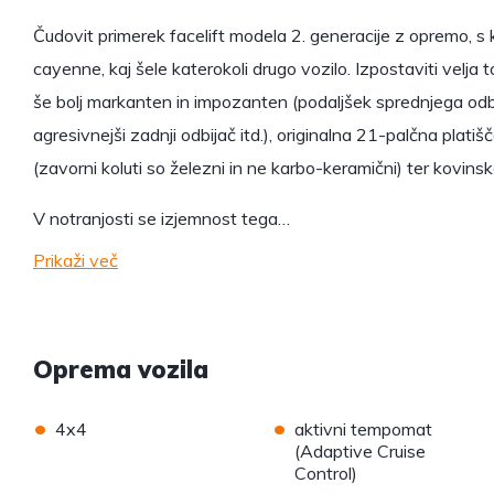
Čudovit primerek facelift modela 2. generacije z opremo, s 
cayenne, kaj šele katerokoli drugo vozilo. Izpostaviti velja 
še bolj markanten in impozanten (podaljšek sprednjega odbija
agresivnejši zadnji odbijač itd.), originalna 21-palčna platiš
(zavorni koluti so železni in ne karbo-keramični) ter kovinsk
V notranjosti se izjemnost tega…
Prikaži več
Oprema vozila
•
•
4x4
aktivni tempomat
(Adaptive Cruise
Control)