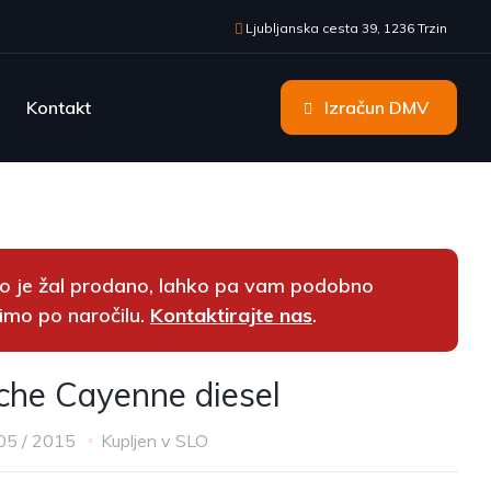
Ljubljanska cesta 39, 1236 Trzin
Kontakt
Izračun DMV
lo je žal prodano, lahko pa vam podobno
imo po naročilu.
Kontaktirajte nas
.
che Cayenne diesel
05 / 2015
Kupljen v SLO