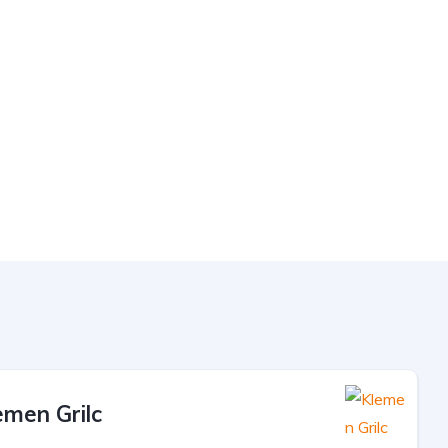
emen Grilc
O