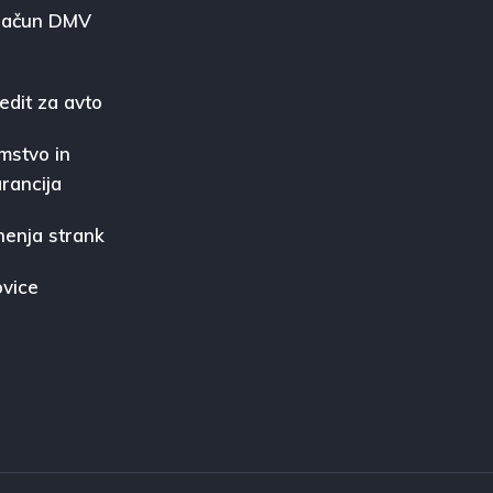
račun DMV
edit za avto
mstvo in
rancija
enja strank
vice