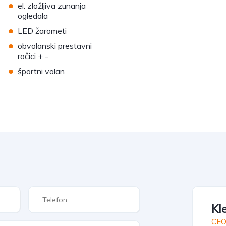
•
el. zložljiva zunanja
ogledala
•
LED žarometi
•
obvolanski prestavni
ročici + -
•
športni volan
Kl
CE