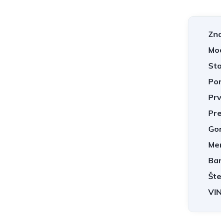
Zn
Mod
Sta
Por
Prv
Pre
Gor
Men
Bar
Šte
VIN