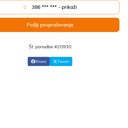
386 *** *** - prikaži
Pošlji povpraševanje
Št. ponudbe #20930
Share
Tweet