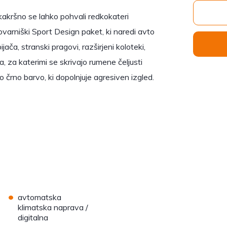
kakršno se lahko pohvali redkokateri
tovarniški Sport Design paket, ki naredi avto
ča, stranski pragovi, razširjeni koloteki,
ča, za katerimi se skrivajo rumene čeljusti
o črno barvo, ki dopolnjuje agresiven izgled.
•
avtomatska
klimatska naprava /
digitalna